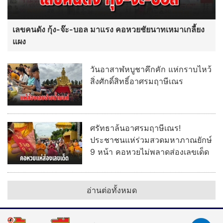
เลขคนดัง กุ้ง-จ๊ะ-บอล มาแรง คอหวยชัยนาทเหมาเกลี้ยง
แผง
วันอาสาฬหบูชาคึกคัก แห่กราบไหว้
สิ่งศักดิ์สิทธิ์อาศรมฤาษีเณร
ศรัทธาล้นอาศรมฤาษีเณร!
ประชาชนแห่ร่วมสวดมหาภาณยักษ์
9 หน้า คอหวยไม่พลาดส่องเลขเด็ด
อ่านต่อทั้งหมด