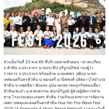
ช่วงเย็นวันที่ 20 พ.ค.69 ที่บริเวณหาดหัวดอน -เขาตะเกียบ
อ.หัวหิน จ.ประจวบฯ นายประทีป บริบูรณ์รัตน์ รองผู้ว่า
ราชการ จ.ประจวบฯ พร้อมด้วย นายนพพร วุฒิกุล นายก
เทศมนตรีนครหัวหิน นายมนตรี มานิชพงศ์ ปลัดอาวุโสอำเภอ
หัวหิน นางพุทธิยา พันแสง อุปนายกสมาคมธุรกิจท่องเที่ยว
หัวหิน/ชะอำ น.ส.พรพรรณ พฤกษ์วิบูลย์ ผู้ช่วยผู้จัดการฝ่าย
ขาย โรงแรมเดอะเกษตร หัวหิน ร่วมกันแถลงข่าวการจัดงาน
เทศกาลพลุและดนตรีนครหัวหิน Hua Hin Fire Wave Fest
2026 (A Fireworks & Music Beach Festival) ระหว่างวันที่