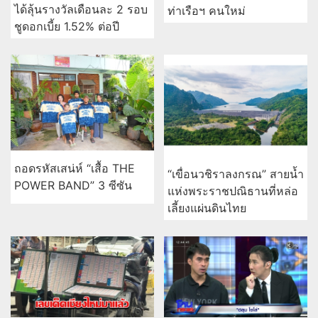
ได้ลุ้นรางวัลเดือนละ 2 รอบ
ท่าเรือฯ คนใหม่
ชูดอกเบี้ย 1.52% ต่อปี
ถอดรหัสเสน่ห์ “เสื้อ THE
“เขื่อนวชิราลงกรณ” สายน้ำ
POWER BAND” 3 ซีซัน
แห่งพระราชปณิธานที่หล่อ
เลี้ยงแผ่นดินไทย