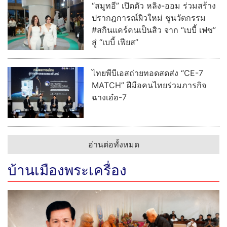
“สมูทอี” เปิดตัว หลิง-ออม ร่วมสร้าง
ปรากฎการณ์ผิวใหม่ ชูนวัตกรรม
#สกินแคร์คนเป็นสิว จาก “เบบี้ เฟซ”
สู่ “เบบี้ เฟียส”
ไทยพีบีเอสถ่ายทอดสดส่ง “CE-7
MATCH” ฝีมือคนไทยร่วมภารกิจ
ฉางเอ๋อ-7
อ่านต่อทั้งหมด
บ้านเมืองพระเครื่อง