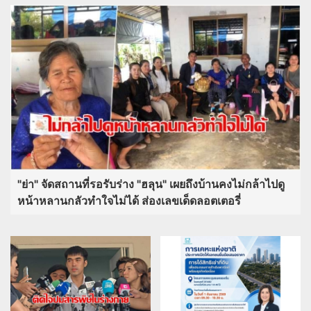
"ย่า" จัดสถานที่รอรับร่าง "ฮลุน" เผยถึงบ้านคงไม่กล้าไปดู
หน้าหลานกลัวทำใจไม่ได้ ส่องเลขเด็ดลอตเตอรี่