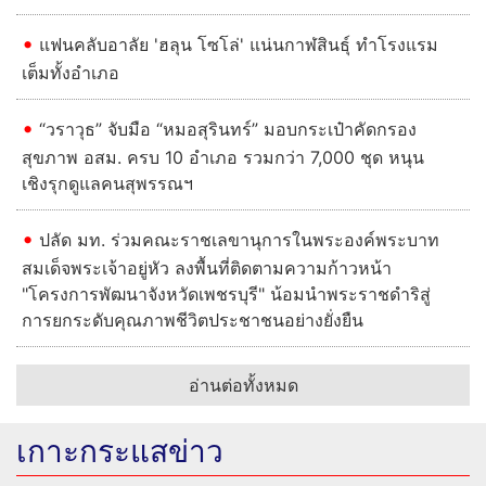
แฟนคลับอาลัย 'ฮลุน โซโล่' แน่นกาฬสินธุ์ ทำโรงแรม
เต็มทั้งอำเภอ
“วราวุธ” จับมือ “หมอสุรินทร์” มอบกระเป๋าคัดกรอง
สุขภาพ อสม. ครบ 10 อำเภอ รวมกว่า 7,000 ชุด หนุน
เชิงรุกดูแลคนสุพรรณฯ
ปลัด มท. ร่วมคณะราชเลขานุการในพระองค์พระบาท
สมเด็จพระเจ้าอยู่หัว ลงพื้นที่ติดตามความก้าวหน้า
"โครงการพัฒนาจังหวัดเพชรบุรี" น้อมนำพระราชดำริสู่
การยกระดับคุณภาพชีวิตประชาชนอย่างยั่งยืน
อ่านต่อทั้งหมด
เกาะกระแสข่าว