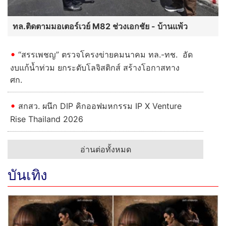
ทล.ติดตามมอเตอร์เวย์ M82 ช่วงเอกชัย - บ้านแพ้ว
“สรรเพชญ” ตรวจโครงข่ายคมนาคม ทล.-ทช. อัด
งบแก้น้ำท่วม ยกระดับโลจิสติกส์ สร้างโอกาสทาง
ศก.
สกสว. ผนึก DIP คิกออฟมหกรรม IP X Venture
Rise Thailand 2026
อ่านต่อทั้งหมด
บันเทิง