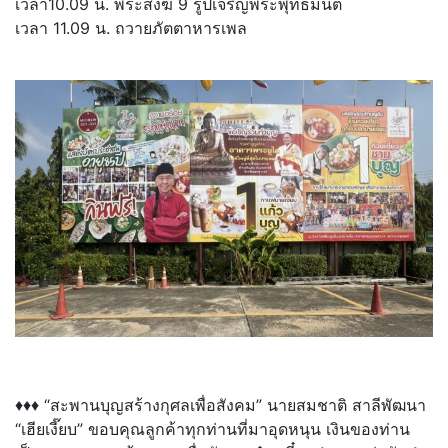
เวลา10.09 น. พระสงฆ์ 9 รูปเจริญพระพุทธมนต์
เวลา 11.09 น. ถวายภัตตาหารเพล
♦♦♦ “สะพานบุญสร้างกุศลเพื่อสังคม” นายสมชาติ สาลีพัฒนา
“เฮียเงี๊ยบ” ขอบคุณลูกค้าทุกท่านที่มาอุดหนุน เงินของท่าน