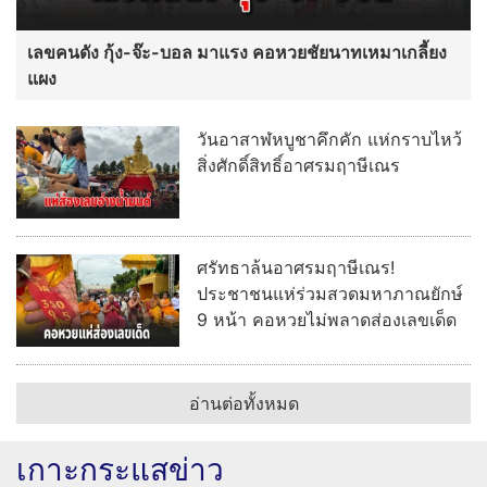
เลขคนดัง กุ้ง-จ๊ะ-บอล มาแรง คอหวยชัยนาทเหมาเกลี้ยง
แผง
วันอาสาฬหบูชาคึกคัก แห่กราบไหว้
สิ่งศักดิ์สิทธิ์อาศรมฤาษีเณร
ศรัทธาล้นอาศรมฤาษีเณร!
ประชาชนแห่ร่วมสวดมหาภาณยักษ์
9 หน้า คอหวยไม่พลาดส่องเลขเด็ด
อ่านต่อทั้งหมด
เกาะกระแสข่าว