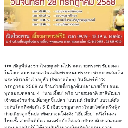
♦♦♦ เชิญพี่น้องชาวไทยทุกท่านไปร่วมถวายพระพรชัยมงคล
ในโอกาสมหามงคลวันเฉลิมพระชนมพรรษา พระบาทสมเด็จ
พระวชิรเกล้าเจ้าอยู่หัว (รัชกาลที่๑๐) วันจันทร์ที่ 28
กรกฎาคม 2568 ณ ร้านก๋วยเตี๋ยวลูกชิ้นปลานายเงี๊ยบ ถนน
พุทธมณฑลสาย 4 “นายเงี๊ยบ” หรือ นายสมชาติ สาลีพัฒนา
เจ้าของร้านก๋วยเตี๋ยวลูกชิ้นปลา “แบรนด์ มิชลิน” แบรนด์ดัง
ระดับโลกติดต่อกัน 5 ปี เชี่ยวชาญอาหารไทยสไตล์สตรีทฟู้ด
ก๋วยเตี๋ยวลูกชิ้นปลาพัฒนาจนโด่งดัง “เฮียเงี๊ยบ” หนึ่งในคน
ไทยเชื้อสายจีนที่มีความจงรักภักดีต่อสถาบันชาติ ศาสนาและ
พระมหากษัตริย์ ได้ร่วมกับกัลยาณมิตรจัดกิจกรรมถวาย