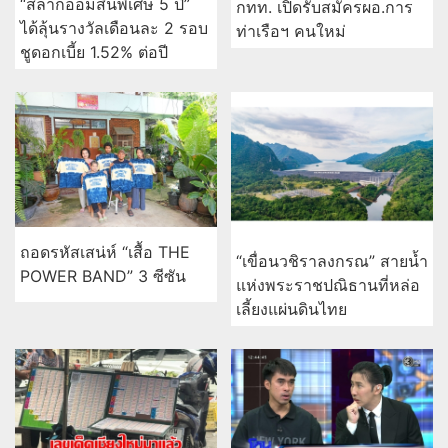
“สลากออมสินพิเศษ 5 ปี”
กทท. เปิดรับสมัครผอ.การ
ได้ลุ้นรางวัลเดือนละ 2 รอบ
ท่าเรือฯ คนใหม่
ชูดอกเบี้ย 1.52% ต่อปี
ถอดรหัสเสน่ห์ “เสื้อ THE
“เขื่อนวชิราลงกรณ” สายน้ำ
POWER BAND” 3 ซีซัน
แห่งพระราชปณิธานที่หล่อ
เลี้ยงแผ่นดินไทย