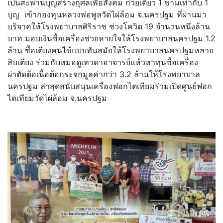
เป็นสะพานบุญสร้างกุศลเพื่อสังคม ก๋วยเตี๋ยว 1 ชามเท่ากับ 1
บุญ เข้ากองทุนหลวงพ่อพูลวัดไผ่ล้อม จ.นครปฐม ที่ผ่านมา
บริจาคให้โรงพยาบาลศิริราช ช่วงโควิด 19 จำนวนหนึ่งล้าน
บาท มอบเงินซื้อเครื่องช่วยหายใจให้โรงพยาบาลนครปฐม 1.2
ล้าน ซื้อเตียงคนไข้แบบทันสมัยให้โรงพยาบาลนครปฐมหลาย
สิบเตียง ร่วมกับหมอดูเทวดาอาจารย์แห้วหาทุนซื้อเครื่อง
ผ่าตัดต้อเนื้อต้อกระจกมูลค่ากว่า 3.2 ล้านให้โรงพยาบาล
นครปฐม ล่าสุดสนับสนุนเครื่องฟอกไตเทียมร่วมเปิดศูนย์ฟอก
ไตเทียมวัดไผ่ล้อม จ.นครปฐม