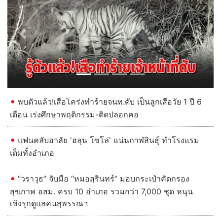
Previous
Next
พบตัวแล้ว!เสือโคร่งทำร้ายจนท.ดับ เป็นลูกเสือวัย 1 ปี 6
เดือน เร่งศึกษาพฤติกรรม-ติดปลอกคอ
แฟนคลับอาลัย 'ฮลุน โซโล่' แน่นกาฬสินธุ์ ทำโรงแรม
เต็มทั้งอำเภอ
“วราวุธ” จับมือ “หมอสุรินทร์” มอบกระเป๋าคัดกรอง
สุขภาพ อสม. ครบ 10 อำเภอ รวมกว่า 7,000 ชุด หนุน
เชิงรุกดูแลคนสุพรรณฯ