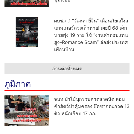
ผบช.ภ.1 “วัฒนา ยี่จีน” เตือนภัยแก๊งส
แกมเมอร์ลวงเด็กหาย! เผยปี 68 เด็ก
หายพุ่ง 19 ราย ใช้ “งานค่าตอบแทน
สูง–Romance Scam” ล่อส่งประเทศ
เพื่อนบ้าน
อ่านต่อทั้งหมด
ภูมิภาค
จนท.ป่าไม้บุกรวบคาตลาดนัด ลอบ
ค้าสัตว์ป่าคุ้มครอง ยึดซากตะกวด 13
ตัว หนักเกือบ 17 กก.