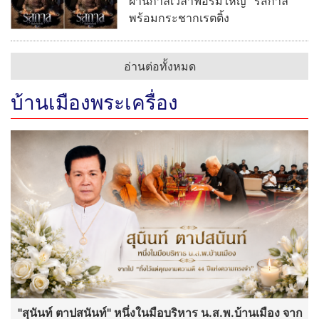
ผ่านกาลเวลาฟอร์มใหญ่ “รสกาล”
พร้อมกระชากเรตติ้ง
อ่านต่อทั้งหมด
บ้านเมืองพระเครื่อง
"สุนันท์ ตาปสนันท์" หนึ่งในมือบริหาร น.ส.พ.บ้านเมือง จาก