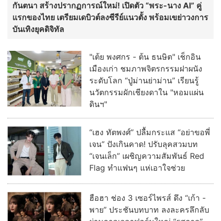
กันตนา สร้างปรากฏการณ์ใหม่! เปิดตัว “พระ-นาง AI” คู่
แรกของไทย เตรียมเดบิวต์ลงซีรีย์แนวตั้ง พร้อมเขย่าวงการ
บันเทิงยุคดิจิทัล
"เต้ย พงศกร - ต้น ธนษิต" เช็กอิน
เมืองเก่า ชมภาพจิตรกรรมฝาผนัง
ระดับโลก “ปู่ม่านย่าม่าน” เรียนรู้
นวัตกรรมผักเชียงดาใน "หอมแผ่น
ดินฯ"
“เฮง ทัตพงศ์” ปลื้มกระแส “อย่าขอพี่
เจน” ปังเกินคาด! ปรับลุคสวมบท
“เจนเล็ก” เผชิญความสัมพันธ์ Red
Flag ทำแฟนๆ แห่เอาใจช่วย
ฮือฮา ช่อง 3 เซอร์ไพรส์ ดึง “เก้า -
พาย” ประชันบทบาท ลงละครลึกลับ