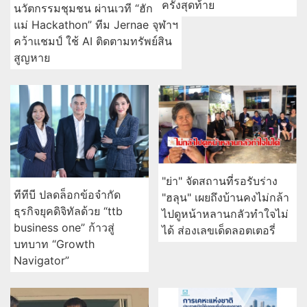
ครั้งสุดท้าย
นวัตกรรมชุมชน ผ่านเวที “ฮัก
แม่ Hackathon” ทีม Jernae จุฬาฯ
คว้าแชมป์ ใช้ AI ติดตามทรัพย์สิน
สูญหาย
"ย่า" จัดสถานที่รอรับร่าง
ทีทีบี ปลดล็อกข้อจำกัด
"ฮลุน" เผยถึงบ้านคงไม่กล้า
ธุรกิจยุคดิจิทัลด้วย “ttb
ไปดูหน้าหลานกลัวทำใจไม่
business one” ก้าวสู่
ได้ ส่องเลขเด็ดลอตเตอรี่
บทบาท “Growth
Navigator”