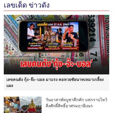
เลขเด็ด ข่าวดัง
เลขคนดัง กุ้ง-จ๊ะ-บอล มาแรง คอหวยชัยนาทเหมาเกลี้ยง
แผง
วันอาสาฬหบูชาคึกคัก แห่กราบไหว้
สิ่งศักดิ์สิทธิ์อาศรมฤาษีเณร