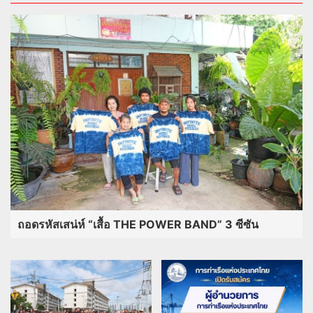
ถอดรหัสเสน่ห์ “เสื้อ THE POWER BAND” 3 ซีซัน