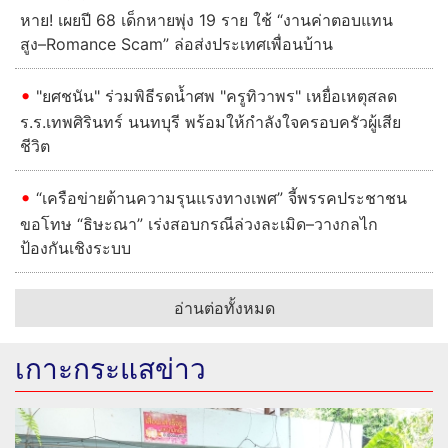
หาย! เผยปี 68 เด็กหายพุ่ง 19 ราย ใช้ “งานค่าตอบแทน
สูง–Romance Scam” ล่อส่งประเทศเพื่อนบ้าน
"ยศชนัน" ร่วมพิธีรดน้ำศพ "ครูทิวาพร" เหยื่อเหตุสลด
ร.ร.เทพศิรินทร์ นนทบุรี พร้อมให้กำลังใจครอบครัวผู้เสีย
ชีวิต
“เครือข่ายต้านความรุนแรงทางเพศ” จี้พรรคประชาชน
ขอโทษ “ธิษะณา” เร่งสอบกรณีล่วงละเมิด–วางกลไก
ป้องกันเชิงระบบ
อ่านต่อทั้งหมด
เกาะกระแสข่าว