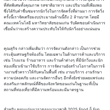
ที่คัดพิเศษทั้
งคุณภาพ รสชาติอาหาร และปริมาณที่เพียงพอ
ซึ่งได้รับคำชื่นชมจากนักวิ่
งในการจัดครั้งที่ผ่านมา การจัดวิ่ง
ครั้งนี้เราจัดเตรี
ยมงบประมาณด้านนี้ถึง 2 ล้านบาท โดยมี
คณะเทคโนโลยี มหาวิทยาลัยขอนแก่น รับผิดชอบดำเนินการ
เชื่อมั่นว่าจะสร้างความประทั
บใจให้กับนักวิ่งอย่างแน่นอน
คุณสุกิจ กล่าวเพิ่มเติมว่า การจัดงานดังกล่าว เป็นการช่วย
กระตุ้นเศรษฐกิจท้
องถิ่น โดยเฉพาะในด้านการค้าและบริการ
เช่น โรงแรม ร้านอาหาร และร้านค้าต่างๆ ที่มีนักวิ่งและนัก
ท่องเที่
ยวเข้ามาใช้บริการ การจัดงานยังสร้างโอกาสในการจ้
างงานชั่วคราวให้กับคนในพื้นที่ เช่น งานบริการ งานรักษา
ความปลอดภัย และงานจัดการอื่นๆ อีกทั้งยังช่วยเผยแพร่และ
ส่
งเสริมภาพลักษณ์ที่ดีของจังหวั
ดขอนแก่นในฐานะที่เป็น
สถานที่ท่
องเที่ยวที่มีความพร้อมและมี
มาตรฐาน
สำหรับ ขอนแก่นมาราธอนนานาชาติ 2025 Food ก็ Fun