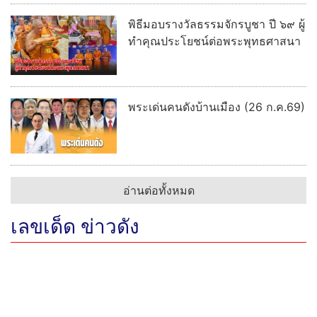
พิธีมอบรางวัลธรรมจักรบูชา ปี ๖๙ ผู้
ทำคุณประโยชน์ต่อพระพุทธศาสนา
พระเด่นคนดังบ้านเมือง (26 ก.ค.69)
อ่านต่อทั้งหมด
เลขเด็ด ข่าวดัง