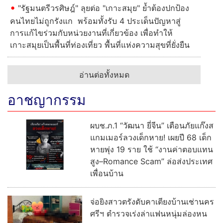
"รัฐมนตรีวรศิษฎ์" ลุยต่อ "เกาะสมุย" ย้ำต้องปกป้อง
คนไทยไม่ถูกรังแก พร้อมทั้งรับ 4 ประเด็นปัญหาสู่
การแก้ไขร่วมกับหน่วยงานที่เกี่ยวข้อง เพื่อทำให้
เกาะสมุยเป็นพื้นที่ท่องเที่ยว พื้นที่แห่งความสุขที่ยั่งยืน
อ่านต่อทั้งหมด
อาชญากรรม
ผบช.ภ.1 “วัฒนา ยี่จีน” เตือนภัยแก๊งส
แกมเมอร์ลวงเด็กหาย! เผยปี 68 เด็ก
หายพุ่ง 19 ราย ใช้ “งานค่าตอบแทน
สูง–Romance Scam” ล่อส่งประเทศ
เพื่อนบ้าน
จ่อยิงสาวตรังดับคาเตียงบ้านเช่านคร
ศรีฯ ตำรวจเร่งล่าแฟนหนุ่มล่องหน