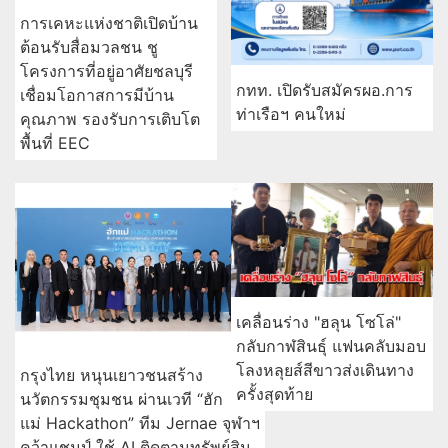
การเคหะแห่งชาติเปิดบ้าน
ต้อนรับสื่อมวลชน ชู
โครงการที่อยู่อาศัยชลบุรี
กทท. เปิดรับสมัครผอ.การ
เชื่อมโอกาสการมีบ้าน
ท่าเรือฯ คนใหม่
คุณภาพ รองรับการเติบโต
พื้นที่ EEC
เคลื่อนร่าง "ฮลุน โซโล่"
กลับกาฬสินธุ์ แฟนคลับมอบ
โลงหลุยส์สีขาวส่งเดินทาง
กรุงไทย หนุนเยาวชนสร้าง
ครั้งสุดท้าย
นวัตกรรมชุมชน ผ่านเวที “ฮัก
แม่ Hackathon” ทีม Jernae จุฬาฯ
คว้าแชมป์ ใช้ AI ติดตามทรัพย์สิน