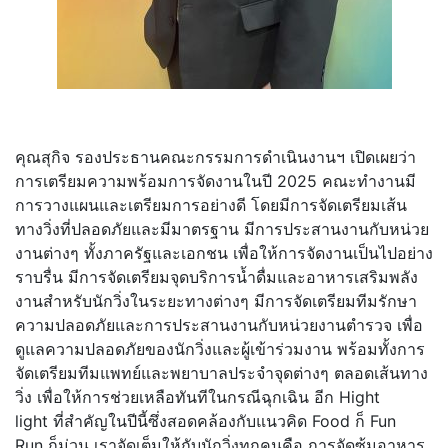
คุณสุกิจ รองประธานคณะกรรมการดำเนินงานฯ เปิดเผยว่า
การเตรียมความพร้อมการจั
ดงานในปี 2025 คณะทำงานมี
การวางแผนและเตรี
ยมการอย่างดี โดยมีการจัดเตรียมเส้น
ทางวิ่งที่
ปลอดภัยและมีมาตรฐาน มีการประสานงานกับหน่วย
งานต่างๆ ทั้งภาครัฐและเอกชน เพื่อให้การจัดงานเป็นไปอย่
าง
ราบรื่น มีการจัดเตรียมจุดบริการน้ำดื่
มและอาหารเสริมพลัง
งานสำหรับนั
กวิ่งในระยะทางต่างๆ มีการจัดเตรียมทีมรั
กษา
ความปลอดภั
ยและการประสานงานกับหน่
วยงานตำรวจ เพื่อ
ดูแลความปลอดภัยของนักวิ่
งและผู้เข้าร่วมงาน พร้อมทั้งการ
จัดเตรียมทีมแพทย์
และพยาบาลประจำจุดต่างๆ ตลอดเส้นทาง
วิ่ง เพื่อให้การช่วยเหลือทันที
ในกรณีฉุกเฉิน อีก Hight
light ที่สำคัญในปีนี้ซึ่งสอดคล้องกั
บแนวคิด Food ก็ Fun
Run ก็ม่วน เราจัดเต็มให้กับนักวิ่งทุกคนคื
อ การจัดซุ้มอาหาร