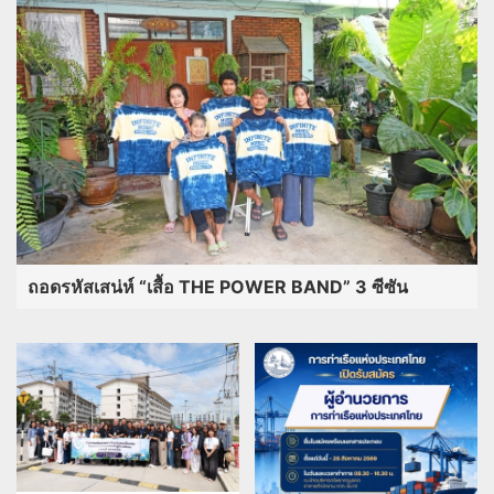
ถอดรหัสเสน่ห์ “เสื้อ THE POWER BAND” 3 ซีซัน