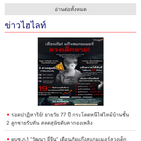
อ่านต่อทั้งหมด
ข่าวไฮไลท์
Previous
Next
รอดปาฏิหาริย์! ยายวัย 77 ปี กระโดดหนีไฟไหม้บ้านชั้น
2 ลูกชายรับทัน สลดสุนัขดับคากองเพลิง
ผบช.ภ.1 “วัฒนา ยี่จีน” เตือนภัยแก๊งสแกมเมอร์ลวงเด็ก