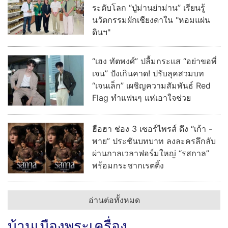
ระดับโลก “ปู่ม่านย่าม่าน” เรียนรู้
นวัตกรรมผักเชียงดาใน "หอมแผ่น
ดินฯ"
“เฮง ทัตพงศ์” ปลื้มกระแส “อย่าขอพี่
เจน” ปังเกินคาด! ปรับลุคสวมบท
“เจนเล็ก” เผชิญความสัมพันธ์ Red
Flag ทำแฟนๆ แห่เอาใจช่วย
ฮือฮา ช่อง 3 เซอร์ไพรส์ ดึง “เก้า -
พาย” ประชันบทบาท ลงละครลึกลับ
ผ่านกาลเวลาฟอร์มใหญ่ “รสกาล”
พร้อมกระชากเรตติ้ง
อ่านต่อทั้งหมด
บ้านเมืองพระเครื่อง