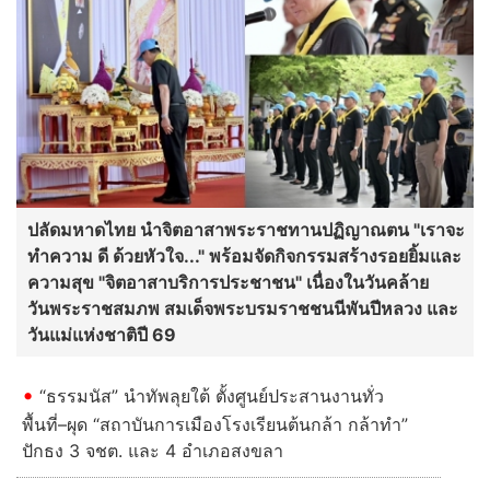
ปลัดมหาดไทย นำจิตอาสาพระราชทานปฏิญาณตน "เราจะ
ทำความ ดี ด้วยหัวใจ..." พร้อมจัดกิจกรรมสร้างรอยยิ้มและ
ความสุข "จิตอาสาบริการประชาชน" เนื่องในวันคล้าย
วันพระราชสมภพ สมเด็จพระบรมราชชนนีพันปีหลวง และ
วันแม่แห่งชาติปี 69
“ธรรมนัส” นำทัพลุยใต้ ตั้งศูนย์ประสานงานทั่ว
พื้นที่–ผุด “สถาบันการเมืองโรงเรียนต้นกล้า กล้าทำ”
ปักธง 3 จชต. และ 4 อำเภอสงขลา