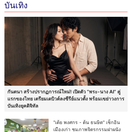
บันเทิง
กันตนา สร้างปรากฏการณ์ใหม่! เปิดตัว “พระ-นาง AI” คู่
แรกของไทย เตรียมเดบิวต์ลงซีรีย์แนวตั้ง พร้อมเขย่าวงการ
บันเทิงยุคดิจิทัล
"เต้ย พงศกร - ต้น ธนษิต" เช็กอิน
เมืองเก่า ชมภาพจิตรกรรมฝาผนัง