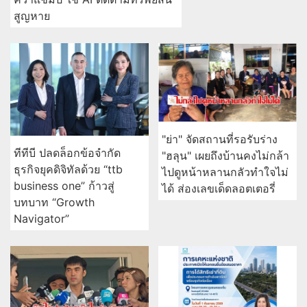
สูญหาย
"ย่า" จัดสถานที่รอรับร่าง
ทีทีบี ปลดล็อกข้อจำกัด
"ฮลุน" เผยถึงบ้านคงไม่กล้า
ธุรกิจยุคดิจิทัลด้วย “ttb
ไปดูหน้าหลานกลัวทำใจไม่
business one” ก้าวสู่
ได้ ส่องเลขเด็ดลอตเตอรี่
บทบาท “Growth
Navigator”