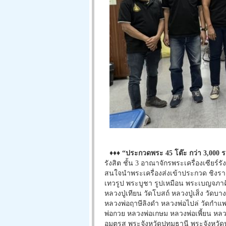
♦♦♦
“ประกวดพระ 45 โต๊ะ กว่า 3,000 
รังสิต ชั้น 3 อาณาจักรพระเครื่องเซียร
สนใจนำพระเครื่องส่งเข้าประกวด ชิงราง
เทวรูป พระบูชา รูปเหมือน พระเบญจภาคี พร
หลวงปู่เทียน วัดโบสถ์ หลวงปู่เส็ง วัดบ
หลวงพ่อฤาษีลิงดำ หลวงพ่อไปล่ วัดกำแ
พ่อกวย หลวงพ่อเกษม หลวงพ่อเพี้ยน หลวง
อมตรส พระจังหวัดปทุมธานี พระจังหวัด