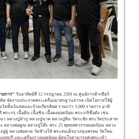
รายการ”
วันอาทิตย์ที่ 12 กรกฎาคม 2569 ณ ศูนย์การค้าเซียร์
์รังสิต จัดงานประกวดพระเครื่องมาตรฐานสากล เปิดโอกาสให้ผู้
วัลทั้งเงินสดและถ้วยเกียรติยศ รวมกว่า 3,000 รายการ อาทิ
ะกรุ เนื้อดิน เนื้อชิน เนื้อผงยอดนิยม พระเกจิชื่อดัง เช่น
างนา หลวงปู่ลำภู หลวงปู่นาค หลวงปู่หิน วัดระฆัง พระวัดประสาท
พง หลวงพ่อคูณ หลวงปู่โต๊ะ พระ 25 พุทธศตวรรษยอดนิยม หลวง
ปู่ดู่ หลวงพ่อทวด วัดช้างให้ พระสมเด็จบางขุนพรหม วัดใหม่
นนทบุรี และเครื่องรางยอดนิยม ผู้สนใจสามารถส่งพระเข้า