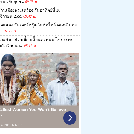
กายเพื่อทุกคน
09:53 น.
้านเมืองพระเครื่อง วันอาทิตย์ที่ 20
จิกายน 2559
09:42 น.
ัดแสดง วันเดอร์ฟรุ๊ต ไลฟ์สไตล์ ดนตรี และ
ปะ
07:12 น.
วะชิม...ก๋วยเตี๋ยวเนื้อนครพนม-ไข่กระทะ-
ปังเวียดนาม
08:12 น.