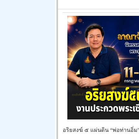
อริยสงฆ์ ๕ แผ่นดิน “พ่อท่านอิ่