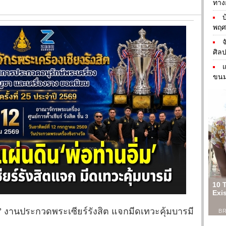
ทาง
บ
พฤศ
จ
ศิล
แ
ขนม
ม” งานประกวดพระเซียร์รังสิต แจกมีดเทวะคุ้มบารมี