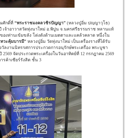
ักดิ์ที่
“พระราชมงคลวชิรปัญญา”
(หลวงปู่อิ่ม ปญฺญาวุโธ)
ปี เจ้าอาวาสวัดทุ่งนาใหม่ อ.พิปูน จ.นครศรีธรรมราช หลานแท้
คลของท่านเข้มขลัง โด่งดังด้านเมตตาและแคล้วคลาด หนึ่งใน
ทวะคุ้มบารมี”
หลวงปู่อิ่ม วัดทุ่งนาใหม่ เป็นเครื่องรางที่ได้รับ
วัลงานนิทรรศการประกวดการอนุรักษ์พระเครื่อง พระบูชา
ำปี 2569 จัดประกวดพระเครื่องในวันอาทิตย์ที่ 12 กรกฎาคม 2569
รค้าเซียร์รังสิต ชั้น 3