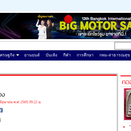
เศรษฐกิจ
ยานยนต์
บันเทิง
กีฬา
การศึกษา
กทม-สาธารณสุข
คอล
อง
 มิถุนายน พ.ศ. 2569, 09.22 น.
่
“