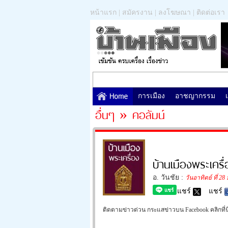
หน้าแรก
|
สมัครงาน
|
ลงโฆษณา
|
ติดต่อเรา
การเมือง
อาชญากรรม
อื่นๆ » คอลัมน์
บ้านเมืองพระเครื่
อ. วันชัย :
วันอาทิตย์ ที่ 28
แชร์
แชร์
ติดตามข่าวด่วน กระแสข่าวบน Facebook คลิกที่นี