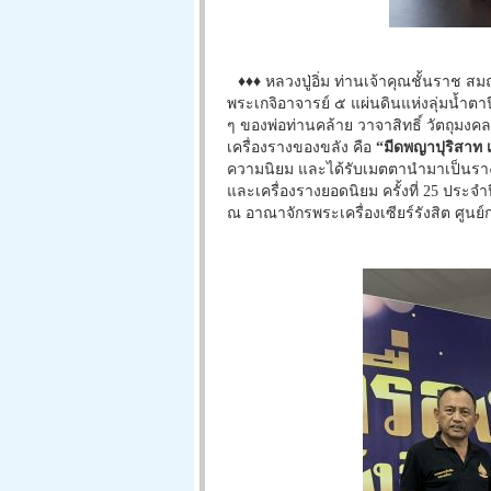
♦♦♦ หลวงปู่อิ่ม ท่านเจ้าคุณชั้นราช สมณศ
พระเกจิอาจารย์ ๕ แผ่นดินแห่งลุ่มน้ำตา
ๆ ของพ่อท่านคล้าย วาจาสิทธิ์ วัตถุมง
เครื่องรางของขลัง คือ
“มีดพญาปุริสาท เ
ความนิยม และได้รับเมตตานำมาเป็นราง
และเครื่องรางยอดนิยม ครั้งที่ 25 ประจ
ณ อาณาจักรพระเครื่องเซียร์รังสิต ศูนย์กา